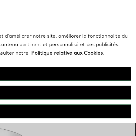
s et exclusivités de la Maison.
Contactez-nous
Connectez-vous
t d’améliorer notre site, améliorer la fonctionnalité du
 contenu pertinent et personnalisé et des publicités.
nsulter notre
Politique relative aux Cookies.