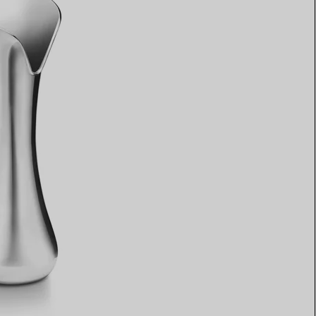
Elsa Peretti®
Comment assortir alliance et
bague de fiançailles