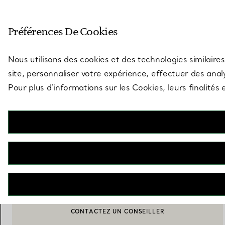
Entrez dans l’univers de Tiff
Préférences De Cookies
Aller à la page des boutiques
Nous utilisons des cookies et des technologies similaires
site, personnaliser votre expérience, effectuer des analy
Pour plus d’informations sur les Cookies, leurs finalité
Tiffany Home Essentials
Vase Lys en argent 925 millièmes
€ 4.800
M’AVERTIR LORSQUE CE PRODUIT EST DISPONIBLE
CONTACTEZ UN CONSEILLER
CONTACTER UN CONSEILLER CLIENT OU PRENDRE RENDEZ-