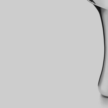
Bagues pour couples
Bagues Eternité
expert en diamants Tiffany.