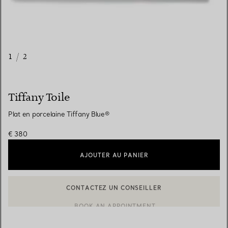
1
/
2
Tiffany Toile
Plat en porcelaine Tiffany Blue®
€ 380
AJOUTER AU PANIER
CONTACTEZ UN CONSEILLER
CONTACTER UN CONSEILLER CLIENT OU PRENDRE RENDEZ-V
BOOK AN APPOINTMENT