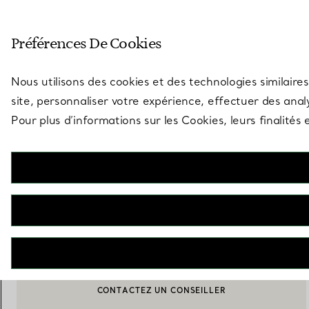
Entrez dans l’univers de Tiff
Préférences De Cookies
Aller à la page des boutiques
Nous utilisons des cookies et des technologies similaires
site, personnaliser votre expérience, effectuer des analy
Pour plus d’informations sur les Cookies, leurs finalité
Tiffany HardWear
Solaires en métal doré rose et verres roses
€ 326
INDISPONIBLE
CONTACTEZ UN CONSEILLER
BOOK AN APPOINTMENT
CONTACTER UN CONSEILLER CLIENT OU PRENDRE RENDEZ-