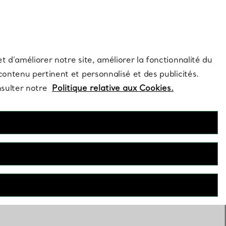
s et exclusivités de la Maison.
Contactez-nous
Connectez-vous
t d’améliorer notre site, améliorer la fonctionnalité du
 contenu pertinent et personnalisé et des publicités.
nsulter notre
Politique relative aux Cookies.