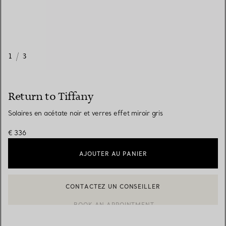
1
/
3
Return to Tiffany
Solaires en acétate noir et verres effet miroir gris
€ 336
AJOUTER AU PANIER
CONTACTEZ UN CONSEILLER
BOOK AN APPOINTMENT
CONTACTER UN CONSEILLER CLIENT OU PRENDRE RENDEZ-V