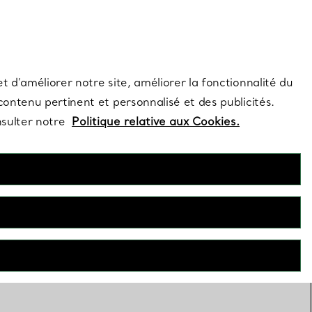
s et exclusivités de la Maison.
Contactez-nous
Connectez-vous
t d’améliorer notre site, améliorer la fonctionnalité du
 contenu pertinent et personnalisé et des publicités.
nsulter notre
Politique relative aux Cookies.