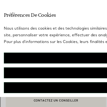
Entrez dans l’univers de Tiff
Préférences De Cookies
Aller à la page des boutiques
Nous utilisons des cookies et des technologies similaires
site, personnaliser votre expérience, effectuer des analy
Pour plus d’informations sur les Cookies, leurs finalité
Return to Tiffany™
Solaires en acétate blanc et verres gris foncé
€ 336
INDISPONIBLE
CONTACTEZ UN CONSEILLER
CONTACTER UN CONSEILLER CLIENT OU PRENDRE RENDEZ-
BOOK AN APPOINTMENT