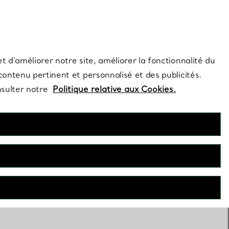
s et exclusivités de la Maison.
Contactez-nous
Connectez-vous
t d’améliorer notre site, améliorer la fonctionnalité du
 contenu pertinent et personnalisé et des publicités.
nsulter notre
Politique relative aux Cookies.