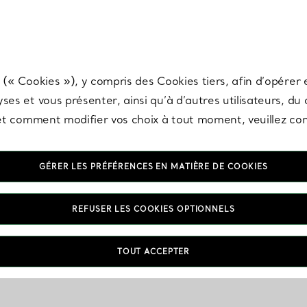
any & Co.
Inscrivez-vous
pour recevoir les dernières nouveautés, inspiration
 (« Cookies »), y compris des Cookies tiers, afin d’opérer e
ses et vous présenter, ainsi qu’à d’autres utilisateurs, du
s et comment modifier vos choix à tout moment, veuillez co
GÉRER LES PRÉFÉRENCES EN MATIÈRE DE COOKIES
VOUS
REFUSER LES COOKIES OPTIONNELS
TOUT ACCEPTER