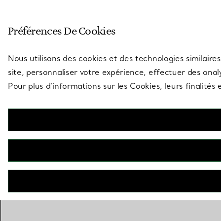
Entrez dans l’univers de Tiff
Préférences De Cookies
Aller à la page des boutiques
Nous utilisons des cookies et des technologies similaires
site, personnaliser votre expérience, effectuer des analy
Pour plus d’informations sur les Cookies, leurs finalité
CONTACTEZ UN CONSEILLER
BOOK AN APPOINTMENT
CONTACTER UN CONSEILLER CLIENT OU PRENDRE RENDEZ-