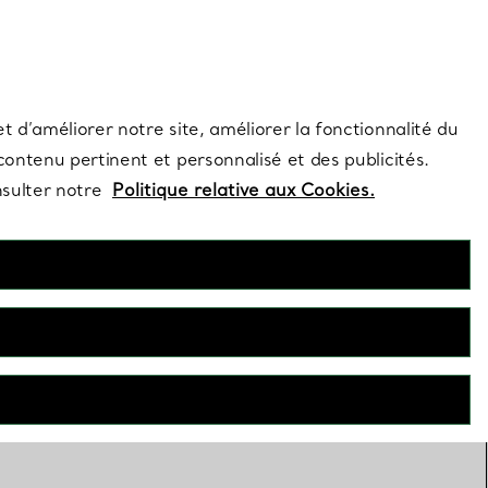
s et exclusivités de la Maison.
Contactez-nous
Connectez-vous
t d’améliorer notre site, améliorer la fonctionnalité du
 contenu pertinent et personnalisé et des publicités.
nsulter notre
Politique relative aux Cookies.