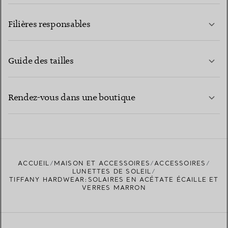
EN SAVOIR PLUS
Filières responsables
Guide des tailles
CONTACTEZ-NOUS
EN SAVOIR PLUS
Rendez-vous dans une boutique
EN SAVOIR PLUS
ACCUEIL
MAISON ET ACCESSOIRES
ACCESSOIRES
TROUVEZ LA BOUTIQUE LA PLUS PROCHE
LUNETTES DE SOLEIL
TIFFANY HARDWEAR:SOLAIRES EN ACÉTATE ÉCAILLE ET
VERRES MARRON