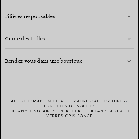
EN SAVOIR PLUS
Filières responsables
Guide des tailles
CONTACTEZ-NOUS
EN SAVOIR PLUS
Rendez-vous dans une boutique
EN SAVOIR PLUS
ACCUEIL
MAISON ET ACCESSOIRES
ACCESSOIRES
TROUVEZ LA BOUTIQUE LA PLUS PROCHE
LUNETTES DE SOLEIL
TIFFANY T:SOLAIRES EN ACÉTATE TIFFANY BLUE® ET
VERRES GRIS FONCÉ