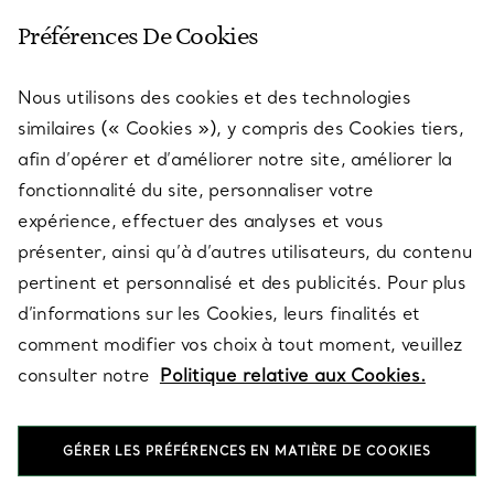
SERVICE CLIENT
Préférences De Cookies
Nous utilisons des cookies et des technologies
SERVICES
similaires (« Cookies »), y compris des Cookies tiers,
afin d’opérer et d’améliorer notre site, améliorer la
fonctionnalité du site, personnaliser votre
À PROPOS
expérience, effectuer des analyses et vous
présenter, ainsi qu’à d’autres utilisateurs, du contenu
pertinent et personnalisé et des publicités. Pour plus
QUESTIONS LÉGALES
d’informations sur les Cookies, leurs finalités et
comment modifier vos choix à tout moment, veuillez
consulter notre
Politique relative aux Cookies.
SUIVEZ-NOUS
GÉRER LES PRÉFÉRENCES EN MATIÈRE DE COOKIES
Changer de région :