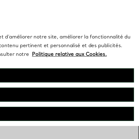
s et exclusivités de la Maison.
Contactez-nous
Connectez-vous
t d’améliorer notre site, améliorer la fonctionnalité du
 contenu pertinent et personnalisé et des publicités.
nsulter notre
Politique relative aux Cookies.