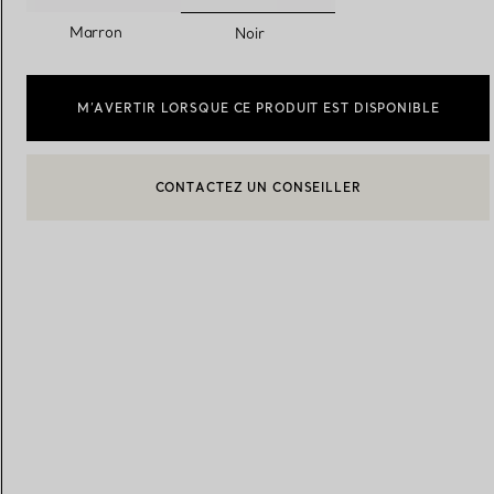
sélectionnés
Marron
Noir
Alliances pour femme
Alliances pour hommes
M’AVERTIR LORSQUE CE PRODUIT EST DISPONIBLE
CONTACTEZ UN CONSEILLER
Prenez
rendez-vous
avec un 
BOOK AN APPOINTMENT
CONTACTER UN CONSEILLER CLIENT OU PRENDRE RENDEZ-