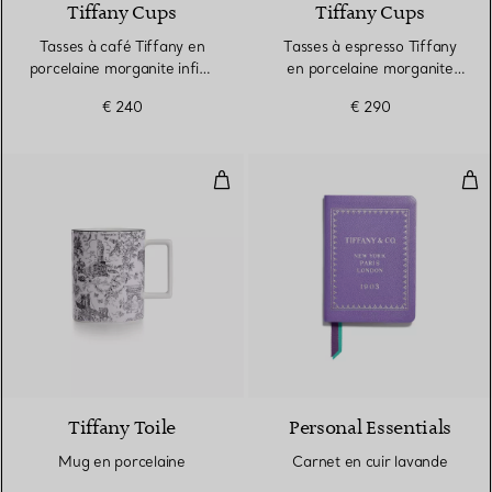
Tiffany Cups
Tiffany Cups
Tasses à café Tiffany en
Tasses à espresso Tiffany
porcelaine morganite infini,
en porcelaine morganite
collection de deux
infini, collection de quatre
€ 240
€ 290
Mug en porcelaine
Car
6 Couleurs
Tiffany Toile
Personal Essentials
Mug en porcelaine
Carnet en cuir lavande