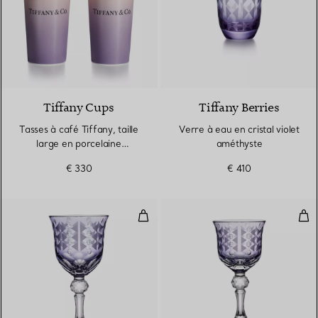
3 Couleurs
Tiffany Cups
Tiffany Berries
Tasses à café Tiffany, taille
Verre à eau en cristal violet
large en porcelaine
améthyste
morganite infini
€ 330
€ 410
Verre à vin rouge en cristal viol
Verr