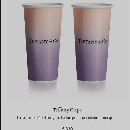
Alliances pour femme
Alliances pour hommes
Prenez
rendez-vous
avec un 
Tiffany Cups
Tasses à café Tiffany, taille large en porcelaine morganite infini
€ 330