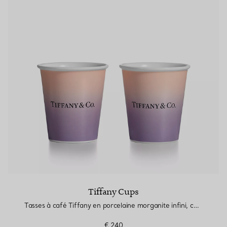
Bagues pour couples
Bagues Eternité
expert en diamants Tiffany.
Tiffany Cups
Tasses à café Tiffany en porcelaine morganite infini, collection de deux
€ 240