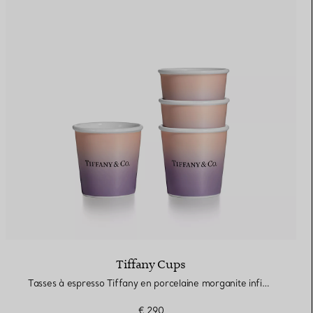
Elsa Peretti®
Comment assortir alliance et
bague de fiançailles
Tiffany Cups
Tasses à espresso Tiffany en porcelaine morganite infini, collection de quatre
€ 290