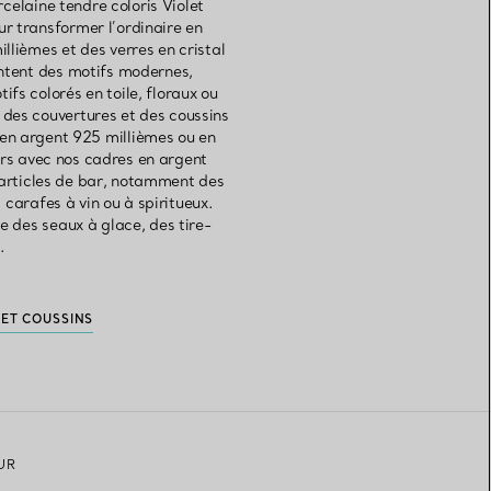
rcelaine tendre coloris Violet
r transformer l’ordinaire en
llièmes et des verres en cristal
entent des motifs modernes,
fs colorés en toile, floraux ou
 des couvertures et des coussins
 en argent 925 millièmes ou en
nirs avec nos cadres en argent
s articles de bar, notamment des
 carafes à vin ou à spiritueux.
 des seaux à glace, des tire-
.
ET COUSSINS
UR