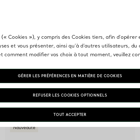
any & Co.
Inscrivez-vous
pour recevoir les dernières nouveautés, inspiration
 (« Cookies »), y compris des Cookies tiers, afin d’opérer e
ses et vous présenter, ainsi qu’à d’autres utilisateurs, du
s et comment modifier vos choix à tout moment, veuillez co
Décorations d'intérieur en
GÉRER LES PRÉFÉRENCES EN MATIÈRE DE COOKIES
Porcelaine tendre coloris
REFUSER LES COOKIES OPTIONNELS
Violet
TOUT ACCEPTER
Nouveauté