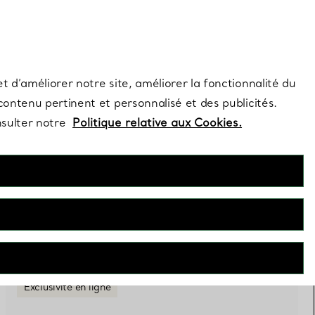
s et exclusivités de la Maison.
Contactez-nous
Connectez-vo
t d’améliorer notre site, améliorer la fonctionnalité du
 contenu pertinent et personnalisé et des publicités.
nsulter notre
Politique relative aux Cookies.
FILTRES
Exclusivité en ligne