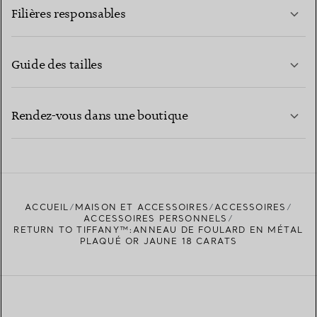
Filières responsables
Guide des tailles
CONTACTEZ-NOUS
EN SAVOIR PLUS
Rendez-vous dans une boutique
EN SAVOIR PLUS
ACCUEIL
MAISON ET ACCESSOIRES
ACCESSOIRES
TROUVEZ LA BOUTIQUE LA PLUS PROCHE
ACCESSOIRES PERSONNELS
RETURN TO TIFFANY™:ANNEAU DE FOULARD EN MÉTAL
PLAQUÉ OR JAUNE 18 CARATS