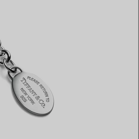
Elsa Peretti®
Comment assortir alliance et
bague de fiançailles