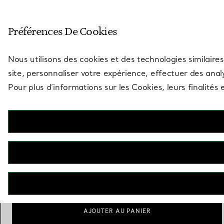
Entrez dans l’univers de Tiff
Préférences De Cookies
Aller à la page des boutiques
Nous utilisons des cookies et des technologies similaires
site, personnaliser votre expérience, effectuer des analy
Pour plus d’informations sur les Cookies, leurs finalité
Return to Tiffany™
Porte-clés chaînette Plaque ovale en argent 925 millièmes
€ 320
Personnalisation
Ajouter
AJOUTER AU PANIER