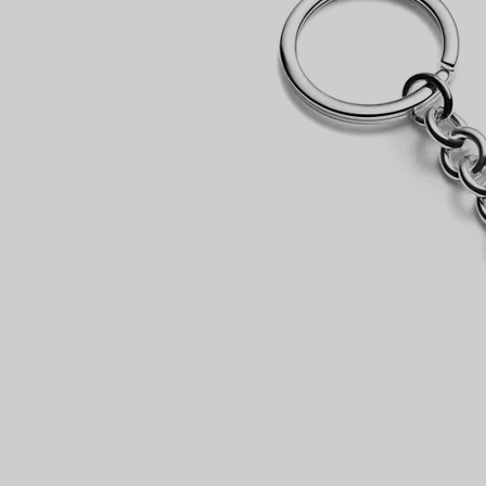
VOUS
Bagues pour couples
Bagues Eternité
expert en diamants Tiffany.