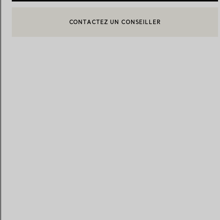
CONTACTEZ UN CONSEILLER
CONTACTER UN CONSEILLER CLIENT OU PRENDRE RENDEZ-
Alliances pour femme
Alliances pour hommes
BOOK AN APPOINTMENT
Prenez
rendez-vous
avec un 