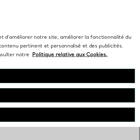
s et exclusivités de la Maison.
Contactez-nous
Connectez-vous
t d’améliorer notre site, améliorer la fonctionnalité du
 contenu pertinent et personnalisé et des publicités.
nsulter notre
Politique relative aux Cookies.