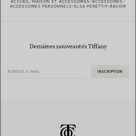
ACCUEIL
MAISON ET ACCESSOIRES
ACCESSOIRES
TROUVEZ LA BOUTIQUE LA PLUS PROCHE
ACCESSOIRES PERSONNELS
ELSA PERETTI®:RASOIR
Dernières nouveautés Tiffany
ADRESSE E-MAIL
INSCRIPTION