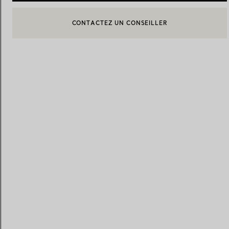
CONTACTEZ UN CONSEILLER
CONTACTER UN CONSEILLER CLIENT OU PRENDRE RENDEZ-
Alliances pour femme
Alliances pour hommes
BOOK AN APPOINTMENT
Prenez
rendez-vous
avec un 