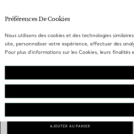
Entrez dans l’univers de Tiff
Préférences De Cookies
Aller à la page des boutiques
Nous utilisons des cookies et des technologies similaires
site, personnaliser votre expérience, effectuer des analy
Pour plus d’informations sur les Cookies, leurs finalité
Elsa Peretti®
Pince à billets Griffe
€ 230
Personnalisation
Ajouter
AJOUTER AU PANIER