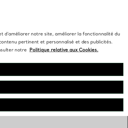
s et exclusivités de la Maison.
Contactez-nous
Connectez-vous
t d’améliorer notre site, améliorer la fonctionnalité du
 contenu pertinent et personnalisé et des publicités.
nsulter notre
Politique relative aux Cookies.