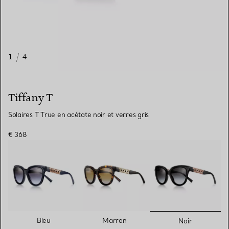
1
/
4
Tiffany T
Solaires T True en acétate noir et verres gris
€ 368
sélectionn
Bleu
Marron
Noir