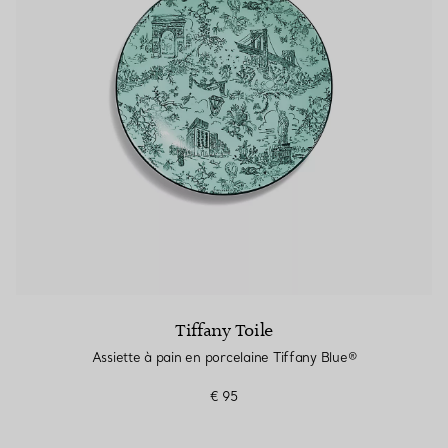
Bagues pour couples
Bagues Eternité
expert en diamants Tiffany.
Tiffany Toile
Assiette à pain en porcelaine Tiffany Blue®
€ 95