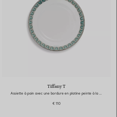
Elsa Peretti®
Comment assortir alliance et
bague de fiançailles
Tiffany T
Assiette à pain avec une bordure en platine peinte à la main
€ 110