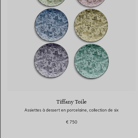
Alliances pour femme
Alliances pour hommes
Prenez
rendez-vous
avec un 
Tiffany Toile
Assiettes à dessert en porcelaine, collection de six
€ 750