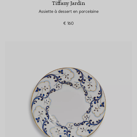
Tiffany Jardin
Assiette à dessert en porcelaine
€ 160