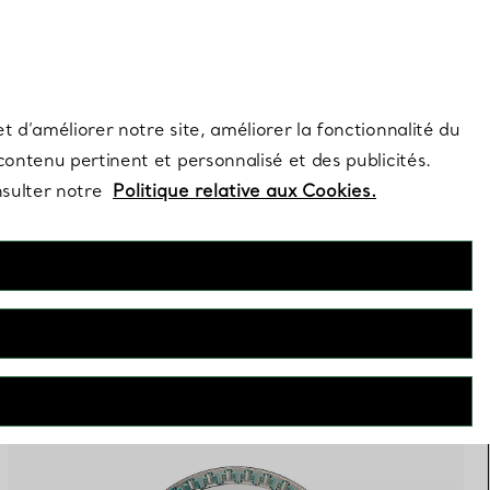
s et exclusivités de la Maison.
Contactez-nous
Connectez-vo
t d’améliorer notre site, améliorer la fonctionnalité du
 contenu pertinent et personnalisé et des publicités.
nsulter notre
Politique relative aux Cookies.
FILTRES