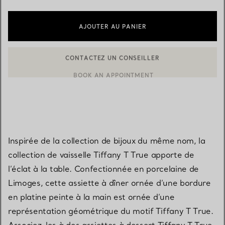
AJOUTER AU PANIER
BOOK AN APPOINTMENT
CONTACTER UN CONSEILLER CLIENT OU PRENDRE RENDEZ-V
Inspirée de la collection de bijoux du même nom, la
collection de vaisselle Tiffany T True apporte de
l’éclat à la table. Confectionnée en porcelaine de
Limoges, cette assiette à dîner ornée d’une bordure
en platine peinte à la main est ornée d’une
représentation géométrique du motif Tiffany T True.
Associez-les à des assiettes à dessert Tiffany T True