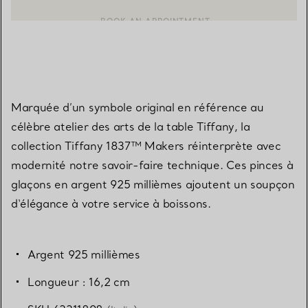
BOOK AN APPOINTMENT
CONTACTER UN CONSEILLER CLIENT OU PRENDRE RENDEZ-V
Marquée d’un symbole original en référence au
célèbre atelier des arts de la table Tiffany, la
collection Tiffany 1837™ Makers réinterprète avec
modernité notre savoir-faire technique. Ces pinces à
glaçons en argent 925 millièmes ajoutent un soupçon
d‘élégance à votre service à boissons.
Argent 925 millièmes
Longueur : 16,2 cm