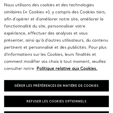
Nous utilisons des cookies et des technologies
SERVICES
similaires (« Cookies »), y compris des Cookies tiers,
afin d’opérer et d’améliorer notre site, améliorer la
fonctionnalité du site, personnaliser votre
À PROPOS
expérience, effectuer des analyses et vous
présenter, ainsi qu’à d’autres utilisateurs, du contenu
pertinent et personnalisé et des publicités. Pour plus
QUESTIONS LÉGALES
d’informations sur les Cookies, leurs finalités et
comment modifier vos choix à tout moment, veuillez
consulter notre
Politique relative aux Cookies.
SUIVEZ-NOUS
GÉRER LES PRÉFÉRENCES EN MATIÈRE DE COOKIES
Changer de région :
REFUSER LES COOKIES OPTIONNELS
T&Co. 2026