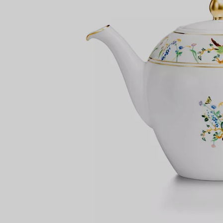
Bagues pour couples
Bagues Eternité
expert en diamants Tiffany.