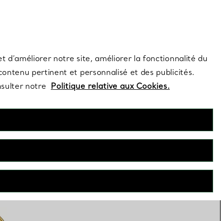
s et exclusivités de la Maison.
Contactez-nous
Connectez-vous
t d’améliorer notre site, améliorer la fonctionnalité du
 contenu pertinent et personnalisé et des publicités.
nsulter notre
Politique relative aux Cookies.