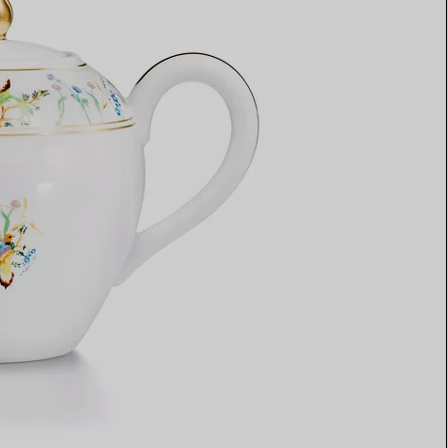
Elsa Peretti®
Comment assortir alliance et
bague de fiançailles