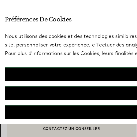
Entrez dans l’univers de Tiff
Préférences De Cookies
Aller à la page des boutiques
Nous utilisons des cookies et des technologies similaires
site, personnaliser votre expérience, effectuer des analy
Pour plus d’informations sur les Cookies, leurs finalité
Tiffany Jardin
Théière en porcelaine
€ 940
AJOUTER AU PANIER
CONTACTEZ UN CONSEILLER
CONTACTER UN CONSEILLER CLIENT OU PRENDRE RENDEZ-