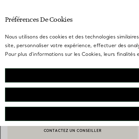
Entrez dans l’univers de Tiff
Préférences De Cookies
Aller à la page des boutiques
Nous utilisons des cookies et des technologies similaires
site, personnaliser votre expérience, effectuer des analy
Pour plus d’informations sur les Cookies, leurs finalité
Tiffany Jardin
Couteau de table
€ 390
M’AVERTIR LORSQUE CE PRODUIT EST DISPONIBLE
CONTACTEZ UN CONSEILLER
CONTACTER UN CONSEILLER CLIENT OU PRENDRE RENDEZ-
BOOK AN APPOINTMENT