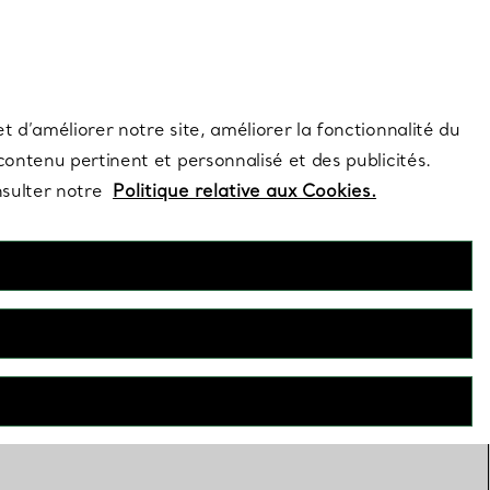
s et exclusivités de la Maison.
Contactez-nous
Connectez-vous
t d’améliorer notre site, améliorer la fonctionnalité du
 contenu pertinent et personnalisé et des publicités.
nsulter notre
Politique relative aux Cookies.