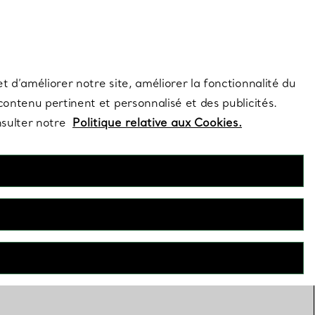
s et exclusivités de la Maison.
Contactez-nous
Connectez-vous
t d’améliorer notre site, améliorer la fonctionnalité du
 contenu pertinent et personnalisé et des publicités.
nsulter notre
Politique relative aux Cookies.