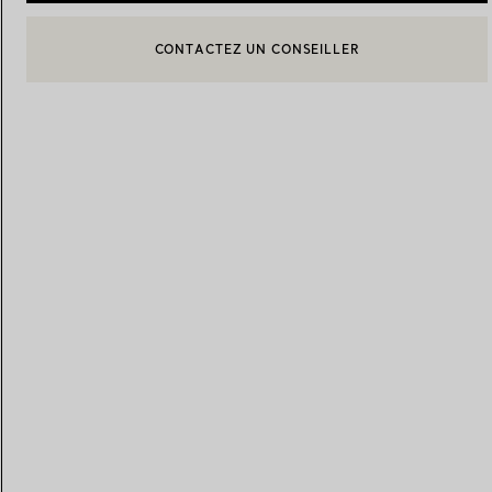
CONTACTEZ UN CONSEILLER
CONTACTER UN CONSEILLER CLIENT OU PRENDRE RENDEZ-
Alliances pour femme
Alliances pour hommes
BOOK AN APPOINTMENT
Prenez
rendez-vous
avec un 