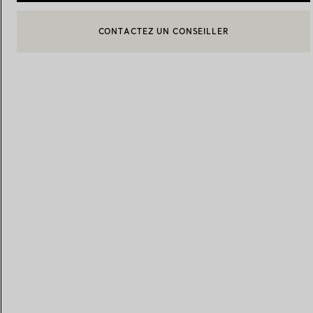
CONTACTEZ UN CONSEILLER
CONTACTER UN CONSEILLER CLIENT OU PRENDRE RENDEZ-
BOOK AN APPOINTMENT
Alliances pour femme
Alliances pour hommes
Prenez
rendez-vous
avec un 