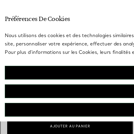
Entrez dans l’univers de Tiff
Préférences De Cookies
Aller à la page des boutiques
Nous utilisons des cookies et des technologies similaires
site, personnaliser votre expérience, effectuer des analy
Pour plus d’informations sur les Cookies, leurs finalité
Elsa Peretti®
Pelle à tarte Padova en argent 925 millièmes
€ 520
Personnalisation
Ajouter
AJOUTER AU PANIER