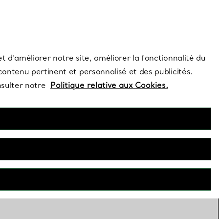
s et exclusivités de la Maison.
Contactez-nous
Connectez-vous
t d’améliorer notre site, améliorer la fonctionnalité du
 contenu pertinent et personnalisé et des publicités.
nsulter notre
Politique relative aux Cookies.