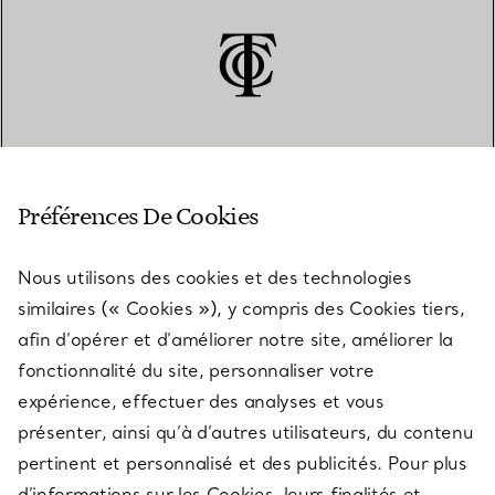
SERVICE CLIENT
Préférences De Cookies
Nous utilisons des cookies et des technologies
SERVICES
similaires (« Cookies »), y compris des Cookies tiers,
afin d’opérer et d’améliorer notre site, améliorer la
fonctionnalité du site, personnaliser votre
À PROPOS
expérience, effectuer des analyses et vous
présenter, ainsi qu’à d’autres utilisateurs, du contenu
pertinent et personnalisé et des publicités. Pour plus
QUESTIONS LÉGALES
d’informations sur les Cookies, leurs finalités et