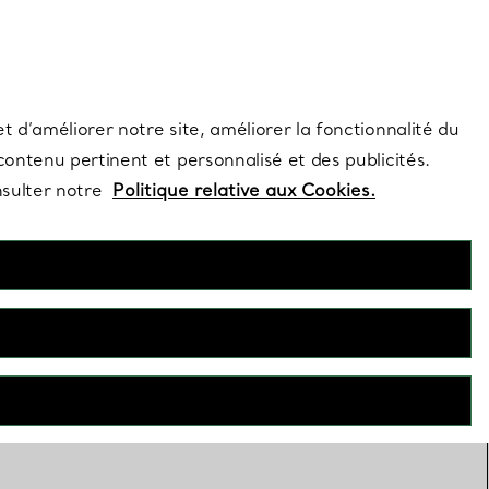
s et exclusivités de la Maison.
Contactez-nous
Connectez-vous
t d’améliorer notre site, améliorer la fonctionnalité du
 contenu pertinent et personnalisé et des publicités.
nsulter notre
Politique relative aux Cookies.