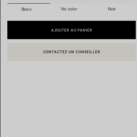
sélectionnés
No color
Noir
Blanc
Alliances pour femme
Alliances pour hommes
AJOUTER AU PANIER
CONTACTEZ UN CONSEILLER
Prenez
rendez-vous
avec un 
BOOK AN APPOINTMENT
CONTACTER UN CONSEILLER CLIENT OU PRENDRE RENDEZ-