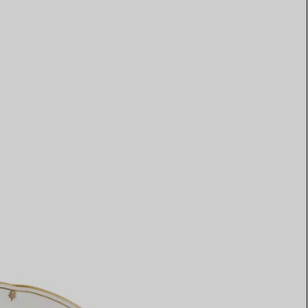
Elsa Peretti®
Comment assortir alliance et
bague de fiançailles