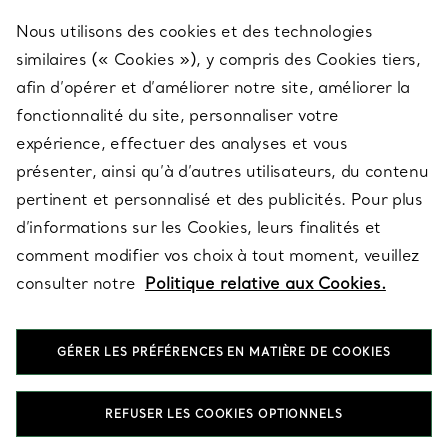
Nous utilisons des cookies et des technologies
SERVICES
similaires (« Cookies »), y compris des Cookies tiers,
afin d’opérer et d’améliorer notre site, améliorer la
fonctionnalité du site, personnaliser votre
À PROPOS
expérience, effectuer des analyses et vous
présenter, ainsi qu’à d’autres utilisateurs, du contenu
pertinent et personnalisé et des publicités. Pour plus
QUESTIONS LÉGALES
d’informations sur les Cookies, leurs finalités et
comment modifier vos choix à tout moment, veuillez
consulter notre
Politique relative aux Cookies.
SUIVEZ-NOUS
GÉRER LES PRÉFÉRENCES EN MATIÈRE DE COOKIES
Changer de région :
REFUSER LES COOKIES OPTIONNELS
T&Co. 2026