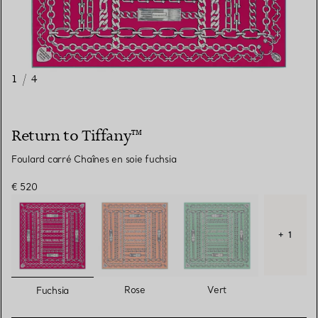
1
/
4
Return to Tiffany™
Foulard carré Chaînes en soie fuchsia
€ 520
+ 1
sélectionnés
Rose
Vert
Fuchsia