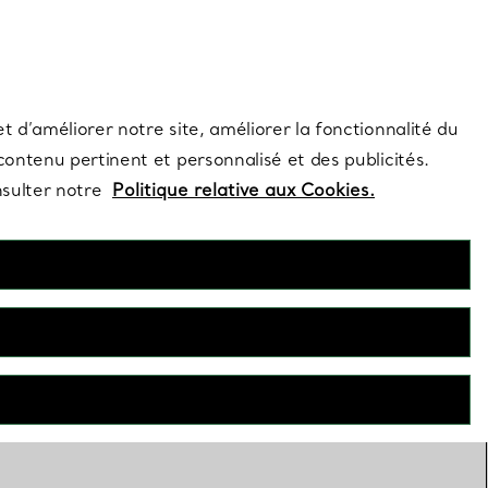
s et exclusivités de la Maison.
Contactez-nous
Connectez-vous
t d’améliorer notre site, améliorer la fonctionnalité du
 contenu pertinent et personnalisé et des publicités.
nsulter notre
Politique relative aux Cookies.