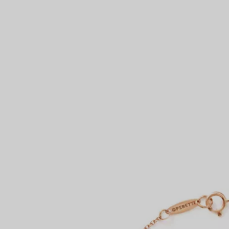
Bagues pour couples
Bagues Eternité
expert en diamants Tiffany.