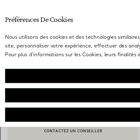
Entrez dans l’univers de Tiff
Préférences De Cookies
Aller à la page des boutiques
Nous utilisons des cookies et des technologies similaires
site, personnaliser votre expérience, effectuer des analy
Pour plus d’informations sur les Cookies, leurs finalité
Elsa Peretti®
Diamonds by The Yard® Bracelet
€ 5.200
AJOUTER AU PANIER
BOOK AN APPOINTMENT
CONTACTER UN CONSEILLER CLIENT OU PRENDRE RENDEZ-