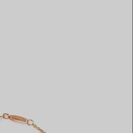
Elsa Peretti®
Comment assortir alliance et
bague de fiançailles