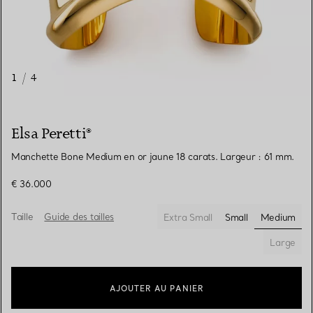
1
/
4
Elsa Peretti®
Manchette Bone Medium en or jaune 18 carats. Largeur : 61 mm.
€ 36.000
Taille
Guide des tailles
Extra Small
Small
Medium
sélectio
Large
AJOUTER AU PANIER