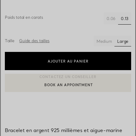
Poids total en carats
0.13
0.06
sélect
Taille
Guide des tailles
Medium
Large
sélecti
AJOUTER AU PANIER
BOOK AN APPOINTMENT
CONTACTER UN CONSEILLER CLIENT OU PRENDRE RENDEZ-V
Bracelet en argent 925 millièmes et aigue-marine