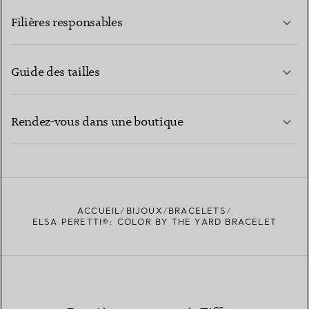
Filières responsables
Guide des tailles
CONTACTEZ-NOUS
EN SAVOIR PLUS
Rendez-vous dans une boutique
EN SAVOIR PLUS
ACCUEIL
BIJOUX
BRACELETS
TROUVEZ LA BOUTIQUE LA PLUS PROCHE
ELSA PERETTI®: COLOR BY THE YARD BRACELET