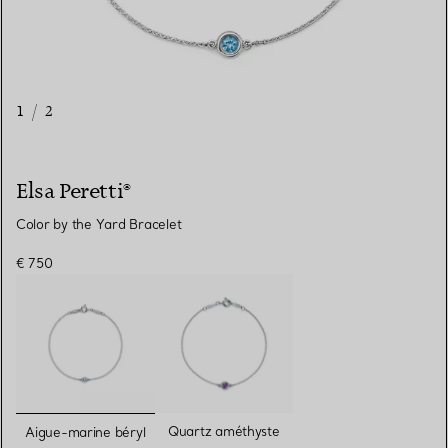
1
/
2
Elsa Peretti®
Color by the Yard Bracelet
€ 750
sélectionnés
Quartz améthyste
Aigue-marine béryl