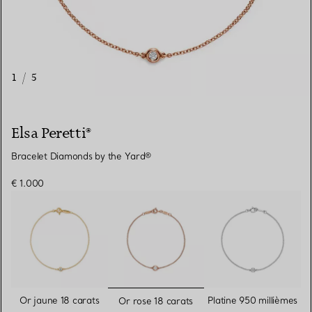
1
/
5
Elsa Peretti®
Bracelet Diamonds by the Yard®
€ 1.000
sélectionnés
Or jaune 18 carats
Platine 950 millièmes
Or rose 18 carats