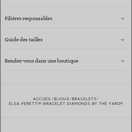
EN SAVOIR PLUS
Filières responsables
Guide des tailles
CONTACTEZ-NOUS
EN SAVOIR PLUS
Rendez-vous dans une boutique
EN SAVOIR PLUS
ACCUEIL
BIJOUX
BRACELETS
TROUVEZ LA BOUTIQUE LA PLUS PROCHE
ELSA PERETTI®:BRACELET DIAMONDS BY THE YARD®