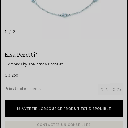
1
/
2
Elsa Peretti®
Diamonds by The Yard® Bracelet
€ 3.250
Poids total en carats
0.25
0.15
sélect
M’AVERTIR LORSQUE CE PRODUIT EST DISPONIBLE