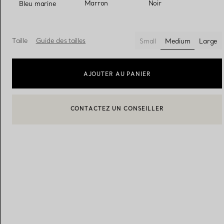
sélectionnés
Marron
Noir
Bleu marine
Alliances pour femme
Alliances pour hommes
Taille
Guide des tailles
Small
Medium
Large
sélectionnés
AJOUTER AU PANIER
Prenez
rendez-vous
avec un 
BOOK AN APPOINTMENT
CONTACTER UN CONSEILLER CLIENT OU PRENDRE RENDEZ-