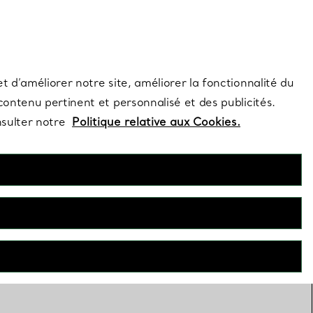
s et exclusivités de la Maison.
Contactez-nous
Connectez-vous
t d’améliorer notre site, améliorer la fonctionnalité du
 contenu pertinent et personnalisé et des publicités.
nsulter notre
Politique relative aux Cookies.