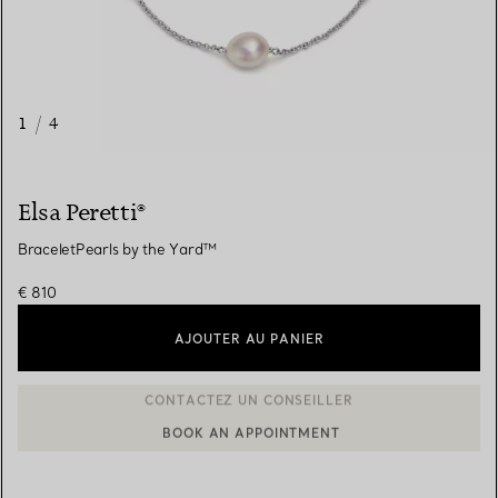
1
/
4
Elsa Peretti®
BraceletPearls by the Yard™
€ 810
AJOUTER AU PANIER
BOOK AN APPOINTMENT
CONTACTER UN CONSEILLER CLIENT OU PRENDRE RENDEZ-V