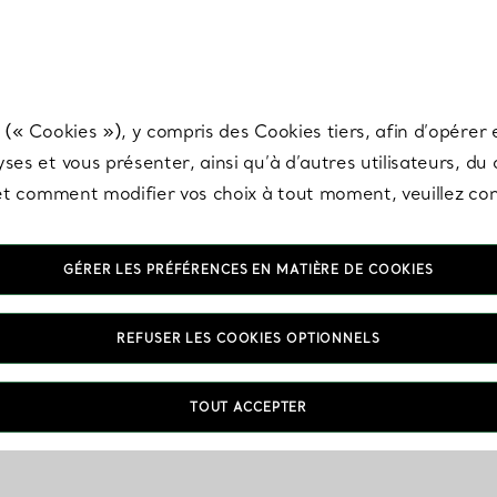
any & Co.
Inscrivez-vous
pour recevoir les dernières nouveautés, inspiration
 (« Cookies »), y compris des Cookies tiers, afin d’opérer e
ses et vous présenter, ainsi qu’à d’autres utilisateurs, du
s et comment modifier vos choix à tout moment, veuillez co
GÉRER LES PRÉFÉRENCES EN MATIÈRE DE COOKIES
REFUSER LES COOKIES OPTIONNELS
TOUT ACCEPTER
VOUS