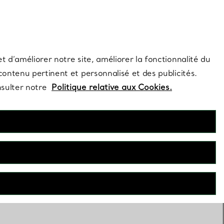
s et exclusivités de la Maison.
Contactez-nous
Connectez-vous
t d’améliorer notre site, améliorer la fonctionnalité du
 contenu pertinent et personnalisé et des publicités.
nsulter notre
Politique relative aux Cookies.