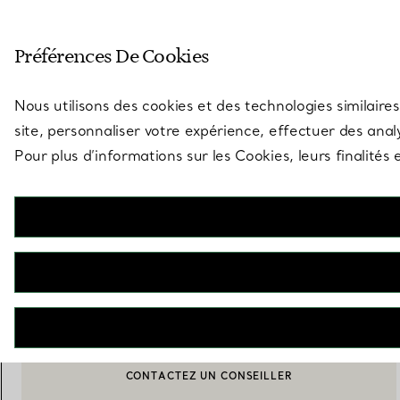
Entrez dans l’univers de Tiff
Préférences De Cookies
Aller à la page des boutiques
Nous utilisons des cookies et des technologies similaires
site, personnaliser votre expérience, effectuer des analy
Pour plus d’informations sur les Cookies, leurs finalité
Elsa Peretti®
Bracelet jonc Larme allongée
€ 1.350
AJOUTER AU PANIER
CONTACTEZ UN CONSEILLER
CONTACTER UN CONSEILLER CLIENT OU PRENDRE RENDEZ-
BOOK AN APPOINTMENT