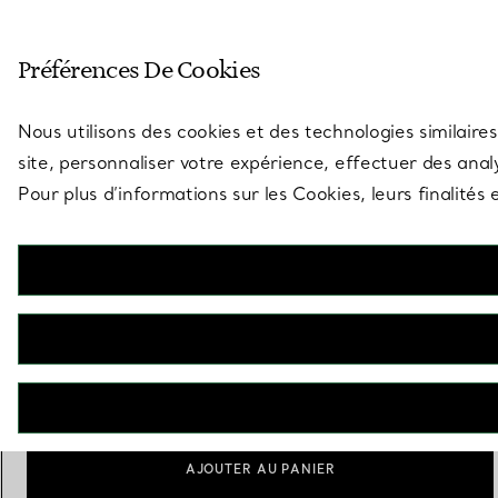
Entrez dans l’univers de Tiff
Préférences De Cookies
Aller à la page des boutiques
Nous utilisons des cookies et des technologies similaires
site, personnaliser votre expérience, effectuer des analy
Pour plus d’informations sur les Cookies, leurs finalité
Elsa Peretti®
Bracelet Wave
€ 3.650
Taille
Guide des tailles
Medium
Large
sélectionnés
AJOUTER AU PANIER