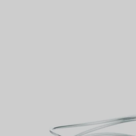
VOUS
Bagues pour couples
Bagues Eternité
expert en diamants Tiffany.