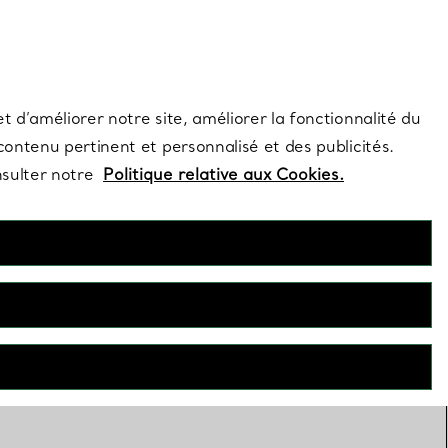
s et exclusivités de la Maison.
Contactez-nous
Connectez-vous
t d’améliorer notre site, améliorer la fonctionnalité du
 contenu pertinent et personnalisé et des publicités.
nsulter notre
Politique relative aux Cookies.