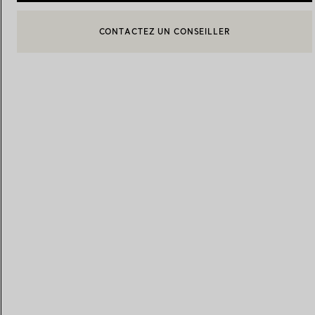
BOOK AN APPOINTMENT
CONTACTER UN CONSEILLER CLIENT OU PRENDRE RENDEZ-
Alliances pour femme
Alliances pour hommes
Prenez
rendez-vous
avec un 