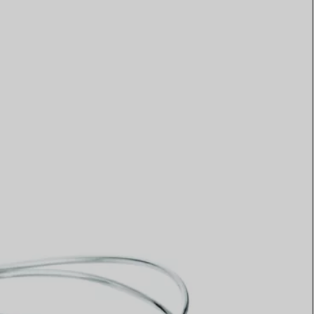
Elsa Peretti®
Comment assortir alliance et
bague de fiançailles