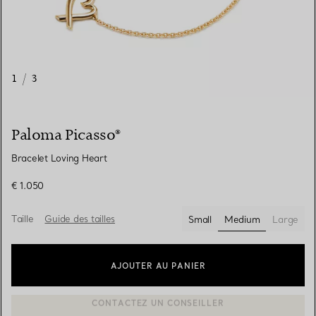
1
/
3
Paloma Picasso®
Bracelet Loving Heart
€ 1.050
Taille
Guide des tailles
Small
Medium
Large
sélectionnés
AJOUTER AU PANIER