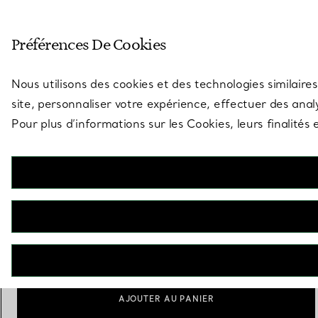
Entrez dans l’univers de Tiff
Préférences De Cookies
Aller à la page des boutiques
Nous utilisons des cookies et des technologies similaires
site, personnaliser votre expérience, effectuer des analy
Pour plus d’informations sur les Cookies, leurs finalité
Return to Tiffany™
Bracelet Cœur plein en argent 925 millièmes
€ 580
Taille
Guide des tailles
Medium
AJOUTER AU PANIER