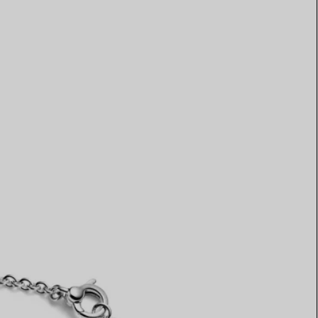
Elsa Peretti®
Comment assortir alliance et
bague de fiançailles