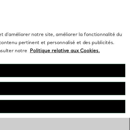
s et exclusivités de la Maison.
Contactez-nous
Connectez-vous
t d’améliorer notre site, améliorer la fonctionnalité du
 contenu pertinent et personnalisé et des publicités.
nsulter notre
Politique relative aux Cookies.