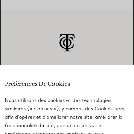
SERVICE CLIENT
Préférences De Cookies
Nous utilisons des cookies et des technologies
SERVICES
similaires (« Cookies »), y compris des Cookies tiers,
afin d’opérer et d’améliorer notre site, améliorer la
fonctionnalité du site, personnaliser votre
À PROPOS
expérience, effectuer des analyses et vous