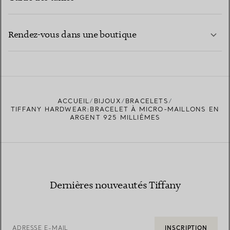
CONTACTEZ-NOUS
EN SAVOIR PLUS
Rendez-vous dans une boutique
EN SAVOIR PLUS
ACCUEIL
BIJOUX
BRACELETS
TROUVEZ LA BOUTIQUE LA PLUS PROCHE
TIFFANY HARDWEAR:BRACELET À MICRO-MAILLONS EN
ARGENT 925 MILLIÈMES
Dernières nouveautés Tiffany
ADRESSE E-MAIL
INSCRIPTION