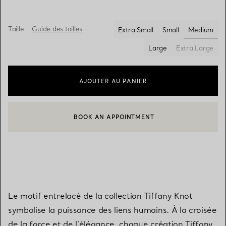
Taille
Guide des tailles
Extra Small
Small
Medium
sélectio
Large
Extra Large
AJOUTER AU PANIER
BOOK AN APPOINTMENT
CONTACTER UN CONSEILLER CLIENT OU PRENDRE RENDEZ-V
Le motif entrelacé de la collection Tiffany Knot
symbolise la puissance des liens humains. À la croisée
de la force et de l’élégance, chaque création Tiffany