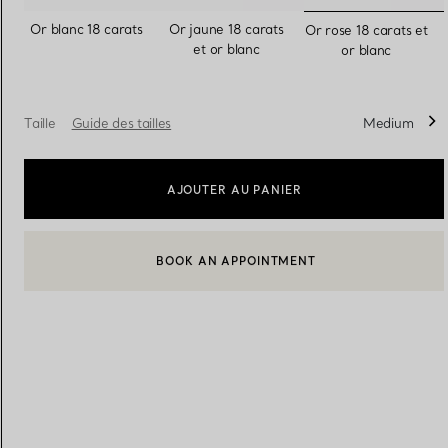
sélection
Or blanc 18 carats
Or jaune 18 carats
Or rose 18 carats et
et or blanc
or blanc
Alliances pour femme
Alliances pour hommes
Taille
Guide des tailles
Medium
Prenez
rendez-vous
avec un 
AJOUTER AU PANIER
BOOK AN APPOINTMENT
CONTACTER UN CONSEILLER CLIENT OU PRENDRE RENDEZ-