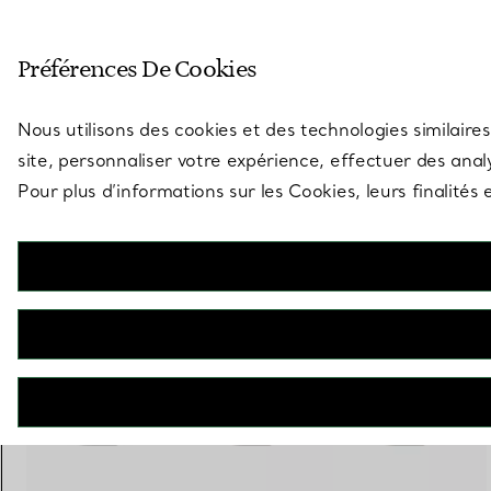
Entrez dans l’univers de Tiff
Préférences De Cookies
Aller à la page des boutiques
Nous utilisons des cookies et des technologies similaires
site, personnaliser votre expérience, effectuer des analy
Pour plus d’informations sur les Cookies, leurs finalité
Tiffany Lock
Bracelet jonc étroit en or rose et or blanc 18 carats
€ 5.400