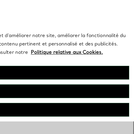
s et exclusivités de la Maison.
Contactez-nous
Connectez-vous
t d’améliorer notre site, améliorer la fonctionnalité du
 contenu pertinent et personnalisé et des publicités.
nsulter notre
Politique relative aux Cookies.