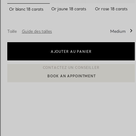
sélectionnés
Or jaune 18 carats
Or rose 18 carats
Or blanc 18 carats
Alliances pour femme
Alliances pour hommes
Taille
Guide des tailles
Medium
Prenez
rendez-vous
avec un 
AJOUTER AU PANIER
BOOK AN APPOINTMENT
CONTACTER UN CONSEILLER CLIENT OU PRENDRE RENDEZ-