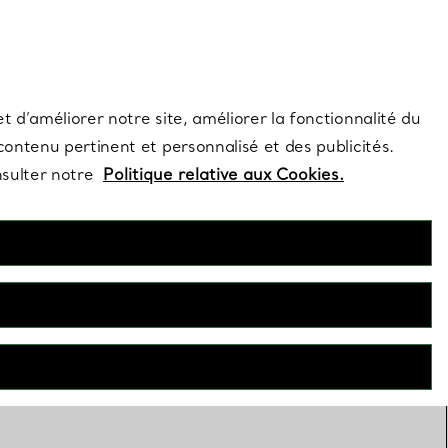
s et exclusivités de la Maison.
Contactez-nous
Connectez-vous
t d’améliorer notre site, améliorer la fonctionnalité du
 contenu pertinent et personnalisé et des publicités.
nsulter notre
Politique relative aux Cookies.