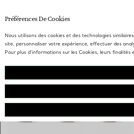
Entrez dans l’univers de Tiff
Préférences De Cookies
Aller à la page des boutiques
Nous utilisons des cookies et des technologies similaires
site, personnaliser votre expérience, effectuer des analy
Pour plus d’informations sur les Cookies, leurs finalité
Tiffany Lock
Bracelet jonc en or blanc 18 carats accentué de diamants
€ 13.800