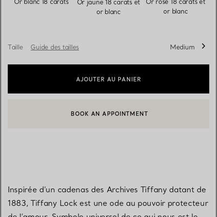
Or blanc 18 carats
Or rose 18 carats et
Or jaune 18 carats et
or blanc
or blanc
Taille
Guide des tailles
Medium
AJOUTER AU PANIER
BOOK AN APPOINTMENT
CONTACTER UN CONSEILLER CLIENT OU PRENDRE RENDEZ-V
Inspirée d’un cadenas des Archives Tiffany datant de
1883, Tiffany Lock est une ode au pouvoir protecteur
de l’amour. Symbole universel de ce qui nous est le