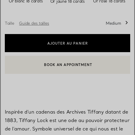
Or blanc 18 carats
Or rose 18 carats
Or jaune 18 carats
Taille
Guide des tailles
Medium
AJOUTER AU PANIER
BOOK AN APPOINTMENT
CONTACTER UN CONSEILLER CLIENT OU PRENDRE RENDEZ-V
Inspirée d’un cadenas des Archives Tiffany datant de
1883, Tiffany Lock est une ode au pouvoir protecteur
de l’amour. Symbole universel de ce qui nous est le