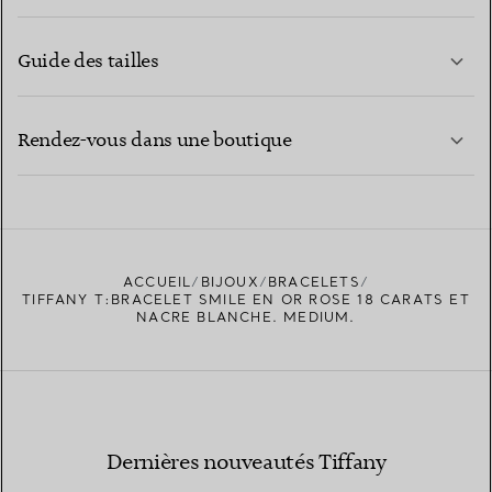
Guide des tailles
CONTACTEZ-NOUS
EN SAVOIR PLUS
Rendez-vous dans une boutique
EN SAVOIR PLUS
ACCUEIL
BIJOUX
BRACELETS
TROUVEZ LA BOUTIQUE LA PLUS PROCHE
TIFFANY T:BRACELET SMILE EN OR ROSE 18 CARATS ET
NACRE BLANCHE. MEDIUM.
Dernières nouveautés Tiffany