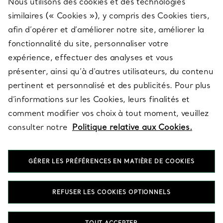
Nous utilisons des cookies et des technologies
SERVICES
similaires (« Cookies »), y compris des Cookies tiers,
afin d’opérer et d’améliorer notre site, améliorer la
fonctionnalité du site, personnaliser votre
À PROPOS
expérience, effectuer des analyses et vous
présenter, ainsi qu’à d’autres utilisateurs, du contenu
pertinent et personnalisé et des publicités. Pour plus
QUESTIONS LÉGALES
d’informations sur les Cookies, leurs finalités et
comment modifier vos choix à tout moment, veuillez
consulter notre
Politique relative aux Cookies.
SUIVEZ-NOUS
GÉRER LES PRÉFÉRENCES EN MATIÈRE DE COOKIES
Changer de région :
REFUSER LES COOKIES OPTIONNELS
T&Co. 2026