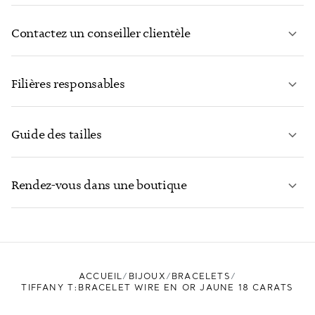
Contactez un conseiller clientèle
EN SAVOIR PLUS
Filières responsables
Guide des tailles
CONTACTEZ-NOUS
EN SAVOIR PLUS
Rendez-vous dans une boutique
EN SAVOIR PLUS
ACCUEIL
BIJOUX
BRACELETS
TROUVEZ LA BOUTIQUE LA PLUS PROCHE
TIFFANY T:BRACELET WIRE EN OR JAUNE 18 CARATS