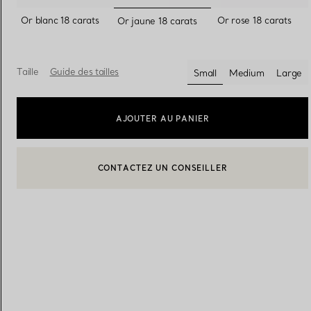
sélectionnés
Or blanc 18 carats
Or rose 18 carats
Or jaune 18 carats
Alliances pour femme
Alliances pour hommes
Taille
Guide des tailles
Small
Medium
Large
sélectionnés
Prenez
rendez-vous
avec un 
AJOUTER AU PANIER
CONTACTEZ UN CONSEILLER
CONTACTER UN CONSEILLER CLIENT OU PRENDRE RENDEZ-
BOOK AN APPOINTMENT